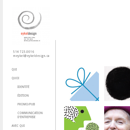
Jum
514 723.0016
meykel@eykeldesign.ca
QUI
QUOI
IDENTITÉ
ÉDITION
PROMO/PUB
COMMUNICATION
D’ENTREPRISE
AVEC QUI