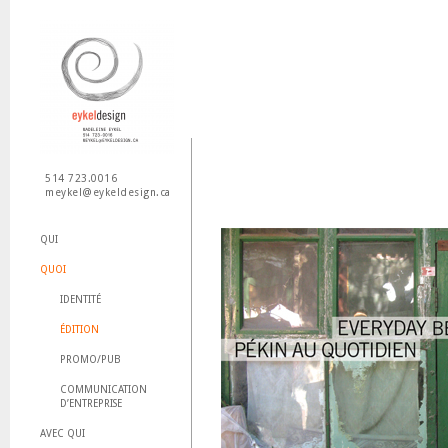
Jum
514 723.0016
meykel@eykeldesign.ca
QUI
QUOI
IDENTITÉ
ÉDITION
PROMO/PUB
COMMUNICATION
D’ENTREPRISE
AVEC QUI